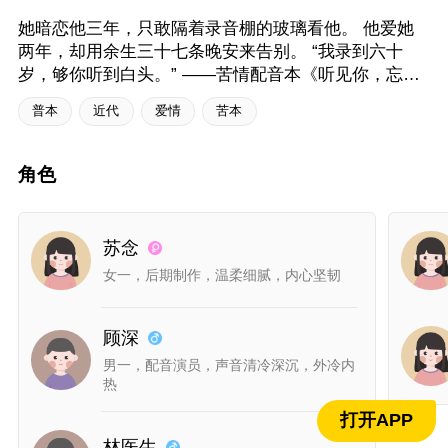
她暗恋他三年，只敢隔着录音棚的玻璃看他。 他爱她
两年，却用余生三十七条晚安来告别。 “我录到六十
岁，够你听到白头。” ——苦情配音本《听见你，忘记
你》，泪崩上线。
普本
近代
爱情
苦本
角色
苏念
女一，后期制作，温柔细腻，内心坚韧
顾深
男一，配音演员，声音清冷深沉，外冷内
热
打开APP
林医生