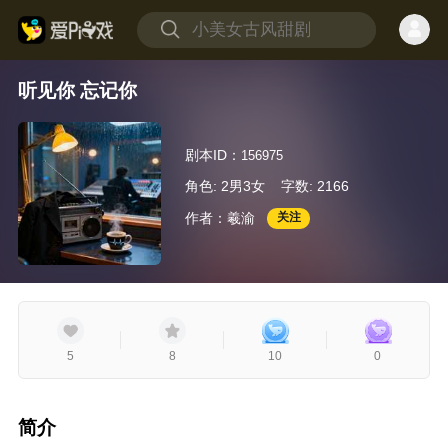
听见你 忘记你
剧本ID：
156975
角色: 2男3女
字数: 2166
作者：羲渝
关注
5
8
10
0
简介