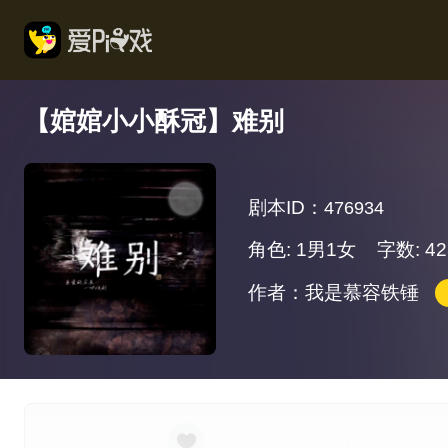
【婠婠小小酥冠】难别
剧本ID：
476934
角色: 1男1女
字数: 42
作者：我是慕容铁锤