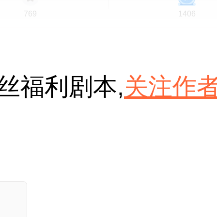
769
1406
丝福利剧本,
关注作
为我哭过
爱情
都市