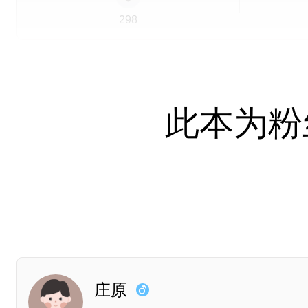
298
简介
此本为粉
亲爱的庄原，我回家路上下起了雨，就当它
编推
普本
现代
月度之星
淡本
角色
庄原