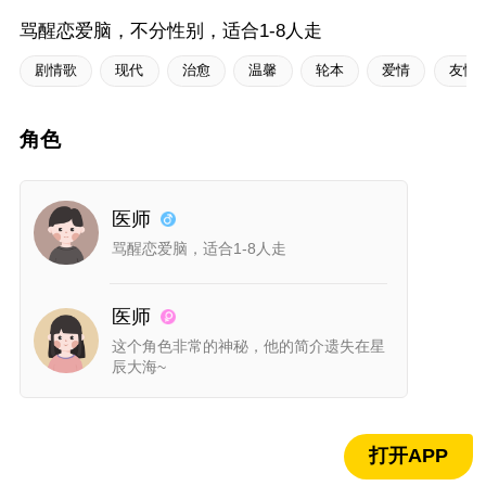
骂醒恋爱脑，不分性别，适合1-8人走
剧情歌
现代
治愈
温馨
轮本
爱情
友情
角色
医师
骂醒恋爱脑，适合1-8人走
医师
此本为粉丝福利剧本,
关注作者查看全文
这个角色非常的神秘，他的简介遗失在星
辰大海~
正文
打开APP