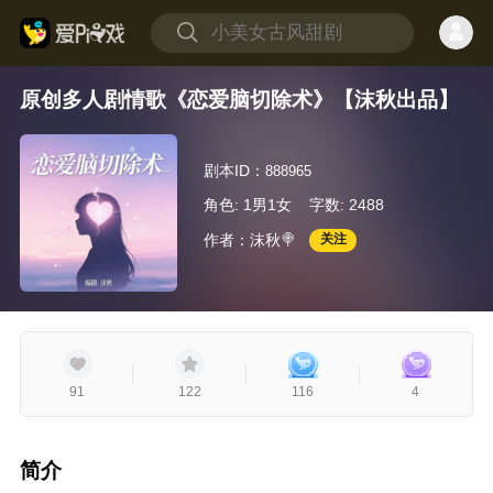
原创多人剧情歌《恋爱脑切除术》【沫秋出品】
剧本ID：
888965
角色: 1男1女
字数: 2488
作者：沫秋🍭
关注
91
122
116
4
简介