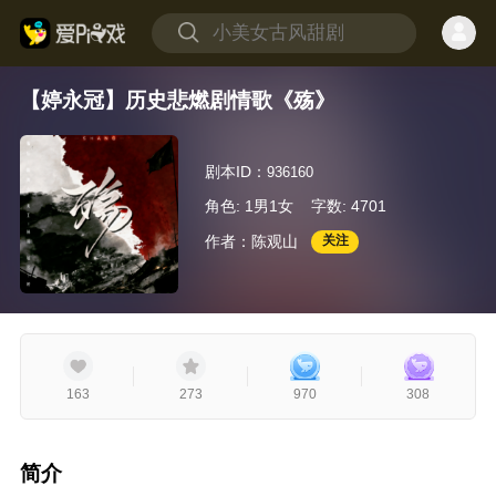
【婷永冠】历史悲燃剧情歌《殇》
剧本ID：
936160
角色: 1男1女
字数: 4701
作者：陈观山
关注
163
273
970
308
简介