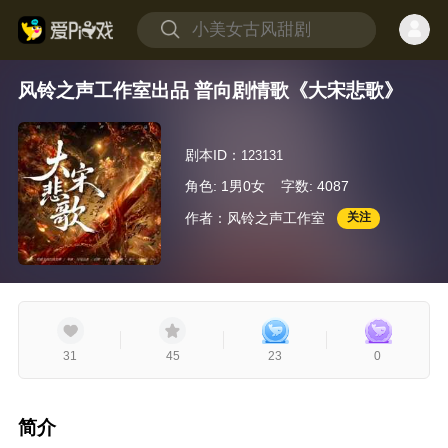
风铃之声工作室出品 普向剧情歌《大宋悲歌》
剧本ID：
123131
角色: 1男0女
字数: 4087
作者：风铃之声工作室
关注
31
45
23
0
简介