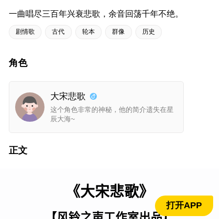
一曲唱尽三百年兴衰悲歌，余音回荡千年不绝。
剧情歌
古代
轮本
群像
历史
角色
大宋悲歌
这个角色非常的神秘，他的简介遗失在星
辰大海~
正文
《大宋悲歌》
打开APP
【风铃之声工作室出品】