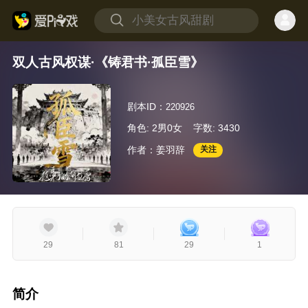
双人古风权谋·《铸君书·孤臣雪》
剧本ID：
220926
角色: 2男0女
字数: 3430
作者：姜羽辞
关注
29
81
29
1
简介