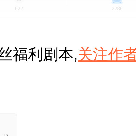
622
2286
丝福利剧本,
关注作
画，用了整整一年。
都市
致郁
抗争
现实