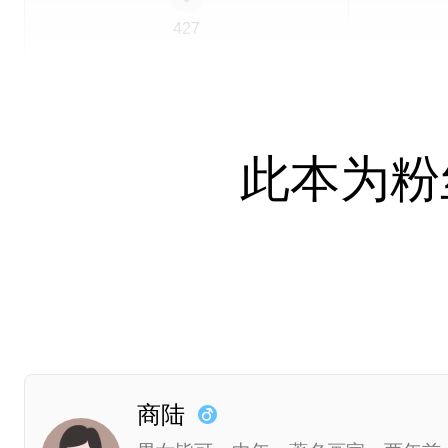
427
简介
此本为粉
商陆的签名，只用了两秒；而简翎画完这幅
编推
普本
现代
月度之星
沉重
角色
商陆