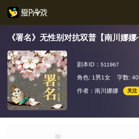
《署名》无性别对抗双普【南川娜娜
剧本ID：
511967
角色: 1男1女
字数: 40
作者：南川娜娜
关注