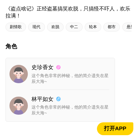
《盗点啥记》正经盗墓搞笑欢脱，只搞怪不吓人，欢乐
拉满！
剧情歌
现代
欢脱
中二
轮本
都市
悬疑
角色
史珍香女
这个角色非常的神秘，他的简介遗失在星
辰大海~
此本为粉丝福利剧本,
关注作者查看全文
林平如女
这个角色非常的神秘，他的简介遗失在星
辰大海~
打开APP
正文