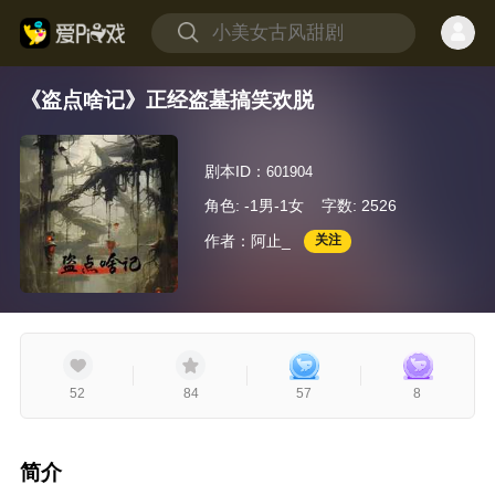
《盗点啥记》正经盗墓搞笑欢脱
剧本ID：
601904
角色: -1男-1女
字数: 2526
作者：阿止_
关注
52
84
57
8
简介