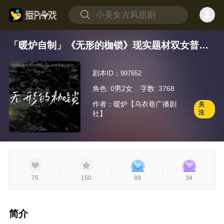
「暖炉自制」《无形的枷锁》现实题材双女普本
开放结局
剧本ID：
997652
角色: 0男2女
字数: 3768
作者：暖炉【乌衣巷广播剧
关
注
社】
75
150
89
34
简介