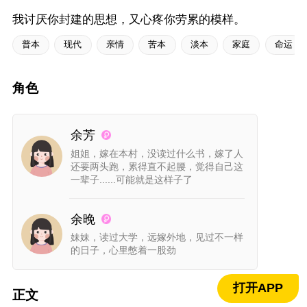
我讨厌你封建的思想，又心疼你劳累的模样。
普本
现代
亲情
苦本
淡本
家庭
命运
角色
余芳
姐姐，嫁在本村，没读过什么书，嫁了人
还要两头跑，累得直不起腰，觉得自己这
一辈子......可能就是这样子了
余晚
妹妹，读过大学，远嫁外地，见过不一样
的日子，心里憋着一股劲
打开APP
正文